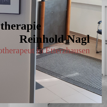
hysiotherapie
Reinhold Nagl
otherapeut in Etterzhausen