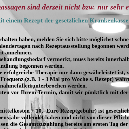
assagen sind derzeit nicht bzw. nur sehr 
mit einem Rezept der gesetzlichen Krankenkasse
alten haben, melden Sie sich bitte möglichst schnel
lendertagen nach Rezeptausstellung begonnen werd
cht annehmen.
Behandlungsbedarf vermerkt, muss bereits innerhal
andlung begonnen werden.
ne erfolgreiche Therapie nur dann gewährleistet ist,
 Frequenz (z.B. 1 - 3 Mal pro Woche s. Rezept) wa
snahmefällen unterbrochen werden.
ten vor Ihrem Termin, damit wir pünktlich mit de
ittelkosten + 10,- Euro Rezeptgebühr) ist gesetzlich
bensjahr vollendet haben und nicht von dieser Pflicht
ssen die Gesamtzuzahlung bereits am ersten Tag der