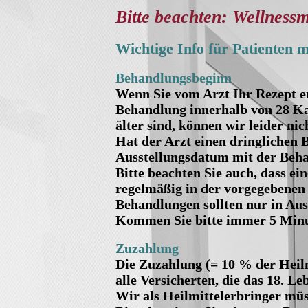
Bitte beachten: Wellnessm
Wichtige Info für Patienten 
Behandlungsbeginn
Wenn Sie vom Arzt Ihr Rezept erh
Behandlung innerhalb von 28 Ka
älter sind, können wir leider ni
Hat der Arzt einen dringlichen 
Ausstellungsdatum mit der Beh
Bitte beachten Sie auch, dass ei
regelmäßig in der vorgegebenen
Behandlungen sollten nur in Au
Kommen Sie bitte immer 5 Minu
Zuzahlung
Die Zuzahlung (= 10 % der Heilm
alle Versicherten, die das 18. Le
Wir als Heilmittelerbringer mü