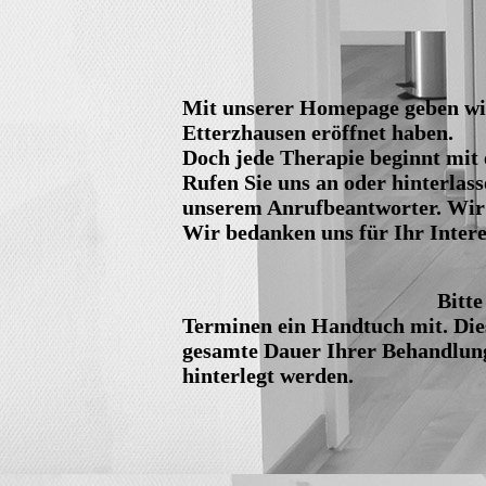
Mit unserer Homepage geben wir
Etterzhausen eröffnet haben.
Doch jede Therapie beginnt mit
Rufen Sie uns an oder hinterla
unserem Anrufbeantworter. Wir 
Wir bedanken uns für Ihr Intere
Bitte
Terminen ein Handtuch mit. Dies
gesamte Dauer Ihrer Behandlun
hinterlegt werden.